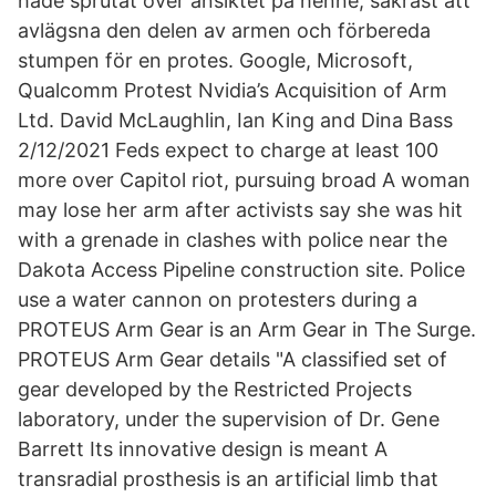
hade sprutat över ansiktet på henne, säkrast att
avlägsna den delen av armen och förbereda
stumpen för en protes. Google, Microsoft,
Qualcomm Protest Nvidia’s Acquisition of Arm
Ltd. David McLaughlin, Ian King and Dina Bass
2/12/2021 Feds expect to charge at least 100
more over Capitol riot, pursuing broad A woman
may lose her arm after activists say she was hit
with a grenade in clashes with police near the
Dakota Access Pipeline construction site. Police
use a water cannon on protesters during a
PROTEUS Arm Gear is an Arm Gear in The Surge.
PROTEUS Arm Gear details "A classified set of
gear developed by the Restricted Projects
laboratory, under the supervision of Dr. Gene
Barrett Its innovative design is meant A
transradial prosthesis is an artificial limb that