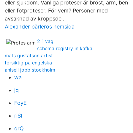
eller sjukdom. Vanliga proteser är bröst, arm, ben
eller fotproteser. För vem? Personer med
avsaknad av kroppsdel.
Alexander pärleros hemsida
2 1 vag
schema registry in kafka
mats gustafson artist
forsiktig pa engelska
ahlsell jobb stockholm
wa
jq
FoyE
riSl
qrQ