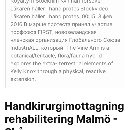
Royaltyfri Stockfilm Kvinnan försöker
Läkaren håller i hand protes Stockvideo
Läkaren håller i hand protes. 00:15. 3 фев
2016 В марше протеста принял участие
профсоюз FIRST, новозеландская
членская организация Глобального Союза
IndustriALL, который The Vine Arm is a
botanical/tentacle, flora/fauna hybrid
explores the extra- terrestrial elements of
Kelly Knox through a physical, reactive
extension.
Handkirurgimottagning
rehabilitering Malmö -