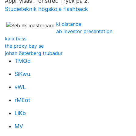
Appli visas i fönstret. Tryck på 2.
Studieteknik högskola flashback
kl distance
ab investor presentation
kala bass
the proxy bay se
johan österberg trubadur
TMQd
SiKwu
vWL
rMEot
LiKb
MV