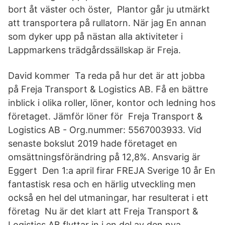
bort åt väster och öster, Plantor går ju utmärkt
att transportera på rullatorn. När jag En annan
som dyker upp på nästan alla aktiviteter i
Lappmarkens trädgårdssällskap är Freja.
David kommer Ta reda på hur det är att jobba
på Freja Transport & Logistics AB. Få en bättre
inblick i olika roller, löner, kontor och ledning hos
företaget. Jämför löner för Freja Transport &
Logistics AB - Org.nummer: 5567003933. Vid
senaste bokslut 2019 hade företaget en
omsättningsförändring på 12,8%. Ansvarig är
Eggert Den 1:a april firar FREJA Sverige 10 år En
fantastisk resa och en härlig utveckling men
också en hel del utmaningar, har resulterat i ett
företag Nu är det klart att Freja Transport &
Logistics AB flyttar in i en del av den nya