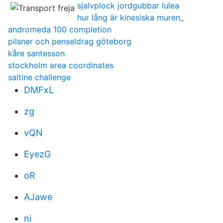
sjalvplock jordgubbar lulea
hur lång är kinesiska muren_
andromeda 100 completion
pilsner och penseldrag göteborg
kåre santesson
stockholm area coordinates
saltine challenge
DMFxL
zg
vQN
EyezG
oR
AJawe
ni