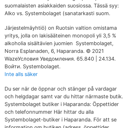
suomalaisten asiakkaiden suosiossa. Tässä syy:
Alko vs. Systembolaget (sanatarkasti suom.
Järjestelmäyhtiö) on Ruotsin valtion omistama
yritys, jolla on lakisääteinen monopoli yli 3,5 %
alkoholia sisältävien juomien Systembolaget,
Norra Esplanaden, 6, Haparanda. © 2021
WazeУсловия Уведомления. 65.840 | 24.134.
Войти. Systembolaget.
Inte alls säker
Du ser när de öppnar och stänger på vardagar
och helgdagar samt var du hittar närmaste butik.
Systembolaget butiker i Haparanda: Öppettider
och telefonnummer Här hittar du alla
Systembolaget-butiker i Haparanda. För att se
information om butiken (adress, öppettider,